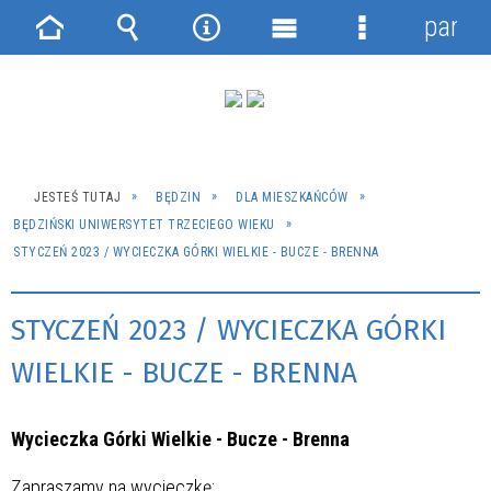
panel
Strona
Wyszukiwarka
Narzędzia
Menu
Menu
główna
główne
szczegółowe
JESTEŚ TUTAJ
BĘDZIN
DLA MIESZKAŃCÓW
BĘDZIŃSKI UNIWERSYTET TRZECIEGO WIEKU
STYCZEŃ 2023 / WYCIECZKA GÓRKI WIELKIE - BUCZE - BRENNA
STYCZEŃ 2023 / WYCIECZKA GÓRKI
WIELKIE - BUCZE - BRENNA
Wycieczka Górki Wielkie - Bucze - Brenna
Zapraszamy na wycieczkę: