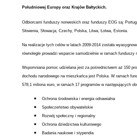
UCZN
Południowej Europy oraz Krajów Bałtyckich.
KARTA DUŻEJ RODZINY
OFERT
Odbiorcami funduszy norweskich oraz funduszy EOG są: Portugal
AWANS ZAWODOWY NAUCZYCIELI
ZAKŁA
AKTYWIZACJA SPOŁECZNO–
PLAN 
NIEPU
Słowenia, Słowacja, Czechy, Polska, Litwa, Łotwa, Estonia.
ZAWODOWA OSÓB
NIEPEŁNOSPRAWNYCH
Na realizacje tych celów w latach 2009-2014 została wyasygnow
STYPENDIUM MIASTA BĘDZINA
PAŃST
równolegle prowadzi wsparcie samodzielnie w ramach funduszy n
PODATKI LOKALNE –
KAMPA
I ST. 
PODSTAWOWE INFORMACJE,
EKOLO
Wspomniana pomoc udzielana jest za pośrednictwem aż 150 prog
STAWKI I FORMULARZE
DOTACJE DLA NIEPUBLICZNYCH
PROJE
MIĘDZ
dochodu narodowego na mieszkańca jest Polska. W ramach fund
SZKÓŁ I PRZEDSZKOLI W
LINEA
ZAPO
578,1 miliona euro, w ramach 17 programów w następujących ob
BĘDZINIE
PRACO
INFORMACJE ZUS
INFOR
Ochrona środowiska i energia odnawialna
Społeczeństwo obywatelskie
Rozwój społeczny i regionalny
INFORMACJE KRUS
POMOC ZDROWOTNA DLA
URZĄD
„PRZY
Ochrona dziedzictwa kulturowego
NAUCZYCIELI
PROG
SZANS
Badania naukowe i stypendia