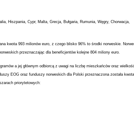
IÓW
DLA WYRÓŻNIAJĄCYCH SIĘ
Y PRACY
PROGRAM WSPARCIA "ROD
UCZNIÓW
3+ GÓRĄ!"
ia, Hiszpania, Cypr, Malta, Grecja, Bułgaria, Rumunia, Węgry, Chorwacja,
DANIE PLACÓWEK
DOFINANSOWANIE KOSZT
OGÓLNY
BLICZNYCH
BĘDZIŃSKA KARTA SENIOR
KSZTAŁCENIA PRACOWNIK
MŁODOCIANYCH
ana kwota 993 milionów euro, z czego blisko 96% to środki norweskie. Norwe
WOWA SZKOŁA MUZYCZNA
ZADANIA DOFINANSOWANE
orweskich przeznaczając dla beneficjentów kolejne 804 miliony euro.
NIA EDUKACYJNO-
IM. FRYDERYKA CHOPINA
REJESTR DANYCH
BUDŻETU PAŃSTWA
GICZNA W RAMACH
KONTAKTOWYCH (RDK)
ramów a jej głównym odbiorcą z uwagi na liczbę mieszkańców oraz wielkoś
KTU ZAGŁĘBIOWSKI PARK
YZAKŁADOWA KASA
DOFINANSOWANIE „ZIELO
uszy EOG oraz funduszy norweskich dla Polski przeznaczona została kwot
RNY
MOGOWO-POŻYCZKOWA
SZKÓŁ” Z WOJEWÓDZKIEGO
szarach priorytetowych:
WNIKÓW OŚWIATY
FUNDUSZU OCHRONY
MACJE MOPS BĘDZIN
INFORMACJE ARIMR
ŚRODOWISKA I GOSPODARK
WODNEJ W KATOWICACH
 SKARBOWY
JAZNA SZKOŁA” RZĄDOWY
INFORMACJE DOTYCZĄCE
KONKURSY NA STANOWISK
RAM WYRÓWNYWANIA
TRANSPLANTACJI
DYREKTORA
 EDUKACYJNYCH DZIECI I