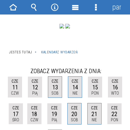
panel
Strona
Wyszukiwarka
Narzędzia
Menu
Menu
główna
główne
szczegółowe
JESTEŚ TUTAJ
KALENDARZ WYDARZEŃ
ZOBACZ WYDARZENIA Z DNIA:
CZE
CZE
CZE
CZE
CZE
CZE
11
12
13
14
15
16
CZW
PIĄ
SOB
NIE
PON
WTO
CZE
CZE
CZE
CZE
CZE
CZE
17
18
19
20
21
22
ŚRO
CZW
PIĄ
SOB
NIE
PON