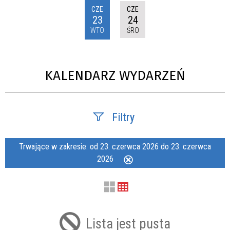
CZE
CZE
23
24
WTO
ŚRO
KALENDARZ WYDARZEŃ
Filtry
Szukana fraza
Trwające w zakresie:
od 23. czerwca 2026 do 23. czerwca
2026
Usuń
ten
filtr
Kategoria
Lista jest pusta
Trwające w