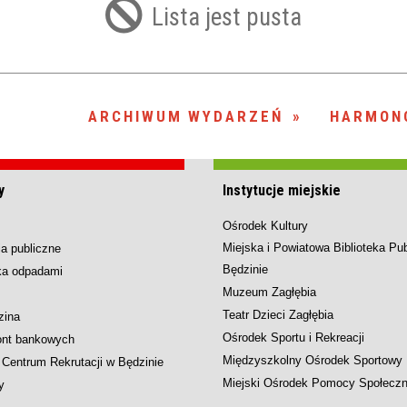
IÓW
DLA WYRÓŻNIAJĄCYCH SIĘ
Lista jest pusta
Y PRACY
PROGRAM WSPARCIA "ROD
UCZNIÓW
3+ GÓRĄ!"
DANIE PLACÓWEK
DOFINANSOWANIE KOSZT
OGÓLNY
BLICZNYCH
BĘDZIŃSKA KARTA SENIOR
KSZTAŁCENIA PRACOWNIK
MŁODOCIANYCH
ARCHIWUM WYDARZEŃ
HARMON
WOWA SZKOŁA MUZYCZNA
ZADANIA DOFINANSOWANE
NIA EDUKACYJNO-
IM. FRYDERYKA CHOPINA
REJESTR DANYCH
BUDŻETU PAŃSTWA
y
Instytucje miejskie
GICZNA W RAMACH
KONTAKTOWYCH (RDK)
KTU ZAGŁĘBIOWSKI PARK
YZAKŁADOWA KASA
DOFINANSOWANIE „ZIELO
Ośrodek Kultury
RNY
MOGOWO-POŻYCZKOWA
SZKÓŁ” Z WOJEWÓDZKIEGO
Miejska i Powiatowa Biblioteka Pu
a publiczne
WNIKÓW OŚWIATY
FUNDUSZU OCHRONY
Będzinie
ka odpadami
MACJE MOPS BĘDZIN
INFORMACJE ARIMR
ŚRODOWISKA I GOSPODARK
Muzeum Zagłębia
WODNEJ W KATOWICACH
Teatr Dzieci Zagłębia
zina
Ośrodek Sportu i Rekreacji
ont bankowych
 SKARBOWY
JAZNA SZKOŁA” RZĄDOWY
INFORMACJE DOTYCZĄCE
KONKURSY NA STANOWISK
Międzyszkolny Ośrodek Sportowy
Centrum Rekrutacji w Będzinie
RAM WYRÓWNYWANIA
TRANSPLANTACJI
DYREKTORA
Miejski Ośrodek Pomocy Społeczn
y
 EDUKACYJNYCH DZIECI I