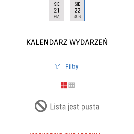
SIE
SIE
21
22
PIĄ
SOB
KALENDARZ WYDARZEŃ
Filtry
Szukana fraza
Lista jest pusta
Kategoria
Trwające w