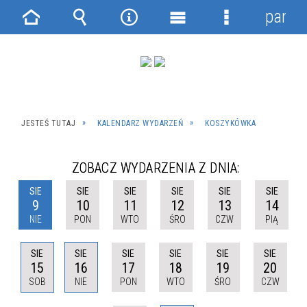
panel
Strona
Wyszukiwarka
Narzędzia
Menu
Menu
główna
główne
szczegółowe
JESTEŚ TUTAJ
KALENDARZ WYDARZEŃ
KOSZYKÓWKA
ZOBACZ WYDARZENIA Z DNIA:
SIE
SIE
SIE
SIE
SIE
SIE
9
10
11
12
13
14
NIE
PON
WTO
ŚRO
CZW
PIĄ
SIE
SIE
SIE
SIE
SIE
SIE
15
16
17
18
19
20
SOB
NIE
PON
WTO
ŚRO
CZW