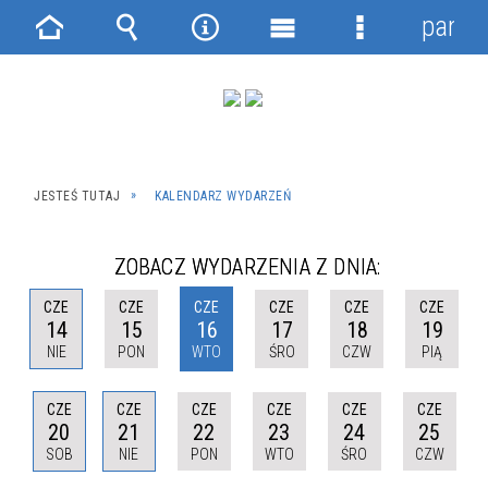
panel
Strona
Wyszukiwarka
Narzędzia
Menu
Menu
główna
główne
szczegółowe
JESTEŚ TUTAJ
KALENDARZ WYDARZEŃ
ZOBACZ WYDARZENIA Z DNIA:
CZE
CZE
CZE
CZE
CZE
CZE
14
15
16
17
18
19
NIE
PON
WTO
ŚRO
CZW
PIĄ
CZE
CZE
CZE
CZE
CZE
CZE
20
21
22
23
24
25
SOB
NIE
PON
WTO
ŚRO
CZW