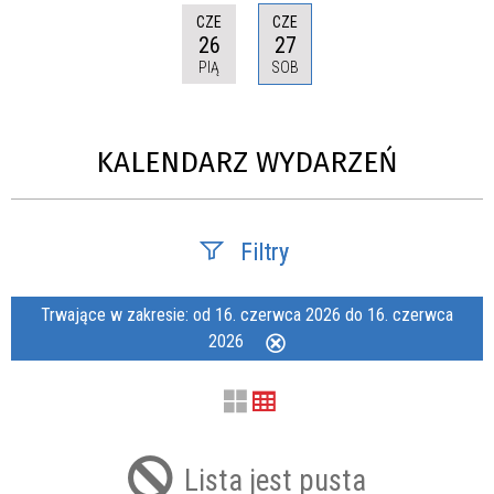
CZE
CZE
26
27
PIĄ
SOB
KALENDARZ WYDARZEŃ
Filtry
Szukana fraza
Trwające w zakresie:
od 16. czerwca 2026 do 16. czerwca
2026
Usuń
ten
filtr
Kategoria
Lista jest pusta
Trwające w