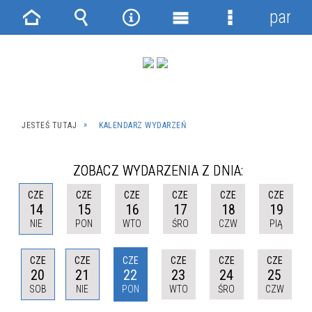
panel
Strona
Wyszukiwarka
Narzędzia
Menu
Menu
główna
główne
szczegółowe
JESTEŚ TUTAJ
KALENDARZ WYDARZEŃ
ZOBACZ WYDARZENIA Z DNIA:
CZE
CZE
CZE
CZE
CZE
CZE
14
15
16
17
18
19
NIE
PON
WTO
ŚRO
CZW
PIĄ
CZE
CZE
CZE
CZE
CZE
CZE
20
21
22
23
24
25
SOB
NIE
PON
WTO
ŚRO
CZW