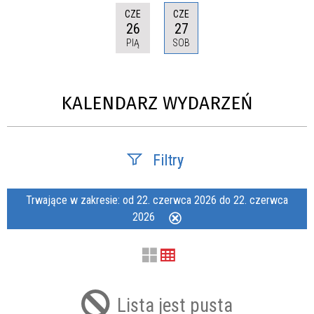
CZE
CZE
26
27
PIĄ
SOB
KALENDARZ WYDARZEŃ
Filtry
Szukana fraza
Trwające w zakresie:
od 22. czerwca 2026 do 22. czerwca
2026
Usuń
ten
filtr
Kategoria
Lista jest pusta
Trwające w