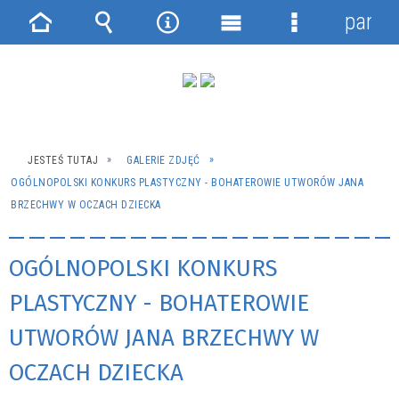
panel
Strona
Wyszukiwarka
Narzędzia
Menu
Menu
główna
główne
szczegółowe
JESTEŚ TUTAJ
GALERIE ZDJĘĆ
OGÓLNOPOLSKI KONKURS PLASTYCZNY - BOHATEROWIE UTWORÓW JANA
BRZECHWY W OCZACH DZIECKA
OGÓLNOPOLSKI KONKURS
PLASTYCZNY - BOHATEROWIE
UTWORÓW JANA BRZECHWY W
OCZACH DZIECKA