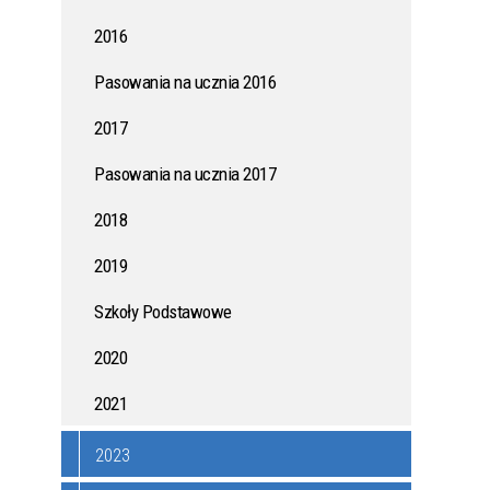
2016
ONYCH
KAMPANIA PRZECIWDZIAŁANIA
WŁAMANIOM DO DOMÓW I
Pasowania na ucznia 2016
MIESZKAŃ
2017
AK
JAK WSPÓLNIE ZADBAĆ O
ZDROWIE MIESZKAŃCÓW?
Pasowania na ucznia 2017
2018
ZASADY UŻYTKOWANIA DRONÓW
2019
W POLSCE - PORADNIK DLA
MIESZKAŃCÓW
Szkoły Podstawowe
2020
I DO
POŻYCZKI Z DOTACJĄ - MŁODE
2021
TALENTY
2023