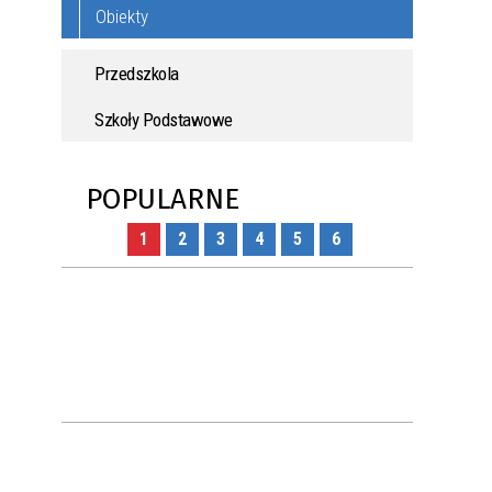
Obiekty
Przedszkola
Szkoły Podstawowe
POPULARNE
1
2
3
4
5
6