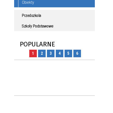
Obiekty
Przedszkola
Szkoły Podstawowe
POPULARNE
1
2
3
4
5
6