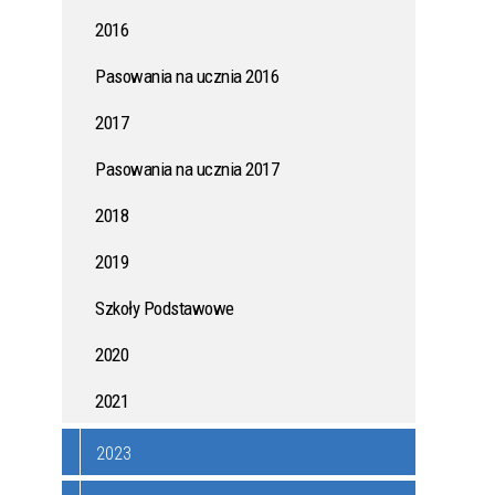
2016
ONYCH
KAMPANIA PRZECIWDZIAŁANIA
WŁAMANIOM DO DOMÓW I
Pasowania na ucznia 2016
MIESZKAŃ
2017
AK
JAK WSPÓLNIE ZADBAĆ O
Pasowania na ucznia 2017
ZDROWIE MIESZKAŃCÓW?
2018
ZASADY UŻYTKOWANIA DRONÓW
2019
W POLSCE - PORADNIK DLA
MIESZKAŃCÓW
Szkoły Podstawowe
2020
I DO
POŻYCZKI Z DOTACJĄ - MŁODE
2021
TALENTY
2023