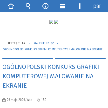
panel
Strona
Wyszukiwarka
Narzędzia
Menu
Menu
główna
główne
szczegółowe
JESTEŚ TUTAJ
GALERIE ZDJĘĆ
OGÓLNOPOLSKI KONKURS GRAFIKI KOMPUTEROWEJ MALOWANIE NA EKRANIE
OGÓLNOPOLSKI KONKURS GRAFIKI
KOMPUTEROWEJ MALOWANIE NA
EKRANIE
26 maja 2026, Wto
150