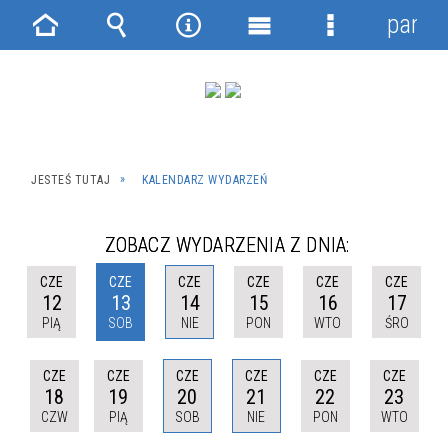
panel
Strona
Wyszukiwarka
Narzędzia
Menu
Menu
główna
główne
szczegółowe
JESTEŚ TUTAJ
KALENDARZ WYDARZEŃ
ZOBACZ WYDARZENIA Z DNIA:
CZE
CZE
CZE
CZE
CZE
CZE
12
13
14
15
16
17
PIĄ
SOB
NIE
PON
WTO
ŚRO
CZE
CZE
CZE
CZE
CZE
CZE
18
19
20
21
22
23
CZW
PIĄ
SOB
NIE
PON
WTO