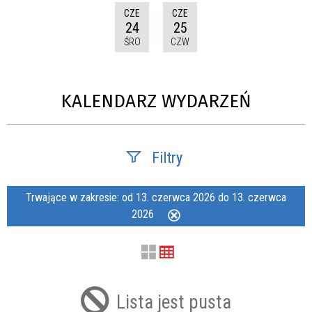
CZE
CZE
24
25
ŚRO
CZW
KALENDARZ WYDARZEŃ
Filtry
Szukana fraza
Trwające w zakresie:
od 13. czerwca 2026 do 13. czerwca
2026
Usuń
ten
filtr
Kategoria
Lista jest pusta
Trwające w