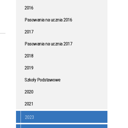
2016
ONYCH
KAMPANIA PRZECIWDZIAŁANIA
WŁAMANIOM DO DOMÓW I
Pasowania na ucznia 2016
MIESZKAŃ
2017
AK
JAK WSPÓLNIE ZADBAĆ O
Pasowania na ucznia 2017
ZDROWIE MIESZKAŃCÓW?
2018
ZASADY UŻYTKOWANIA DRONÓW
2019
W POLSCE - PORADNIK DLA
MIESZKAŃCÓW
Szkoły Podstawowe
2020
I DO
POŻYCZKI Z DOTACJĄ - MŁODE
2021
TALENTY
2023