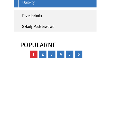
Obiekty
Przedszkola
Szkoły Podstawowe
POPULARNE
1
2
3
4
5
6