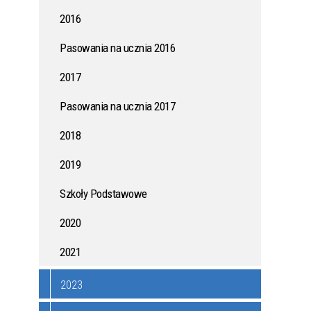
2016
ONYCH
KAMPANIA PRZECIWDZIAŁANIA
WŁAMANIOM DO DOMÓW I
Pasowania na ucznia 2016
MIESZKAŃ
2017
AK
JAK WSPÓLNIE ZADBAĆ O
Pasowania na ucznia 2017
ZDROWIE MIESZKAŃCÓW?
2018
ZASADY UŻYTKOWANIA DRONÓW
2019
W POLSCE - PORADNIK DLA
MIESZKAŃCÓW
Szkoły Podstawowe
2020
I DO
POŻYCZKI Z DOTACJĄ - MŁODE
2021
TALENTY
2023