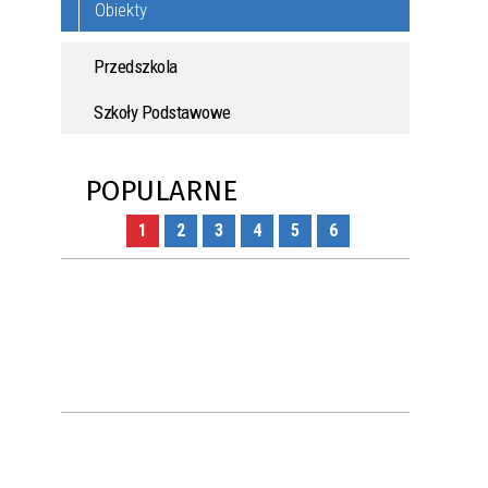
Obiekty
Przedszkola
Szkoły Podstawowe
POPULARNE
1
2
3
4
5
6