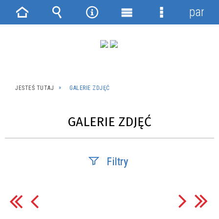
panel
Strona
Wyszukiwarka
Narzędzia
Menu
Menu
główna
główne
szczegółowe
JESTEŚ TUTAJ
GALERIE ZDJĘĆ
GALERIE ZDJĘĆ
Filtry
Fraza