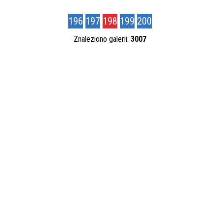
Kategoria
196
197
198
199
200
Znaleziono galerii:
3007
Autor
Publikacja od
—