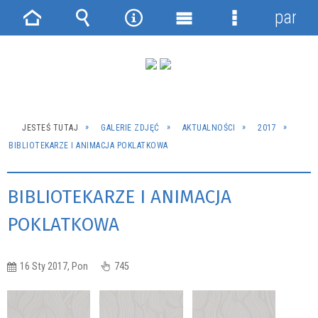
panel
Strona
Wyszukiwarka
Narzędzia
Menu
Menu
główna
główne
szczegółowe
JESTEŚ TUTAJ
GALERIE ZDJĘĆ
AKTUALNOŚCI
2017
BIBLIOTEKARZE I ANIMACJA POKLATKOWA
BIBLIOTEKARZE I ANIMACJA
POKLATKOWA
16 Sty 2017, Pon
745