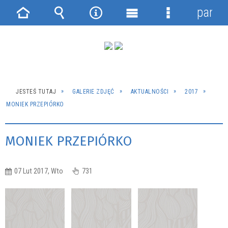
panel
Strona
Wyszukiwarka
Narzędzia
Menu
Menu
główna
główne
szczegółowe
JESTEŚ TUTAJ
GALERIE ZDJĘĆ
AKTUALNOŚCI
2017
MONIEK PRZEPIÓRKO
MONIEK PRZEPIÓRKO
07 Lut 2017, Wto
731