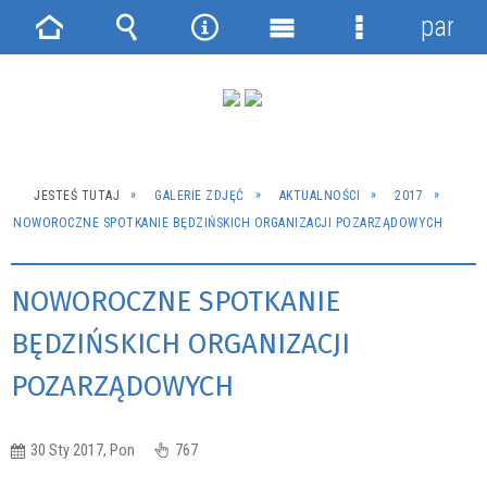
panel
Strona
Wyszukiwarka
Narzędzia
Menu
Menu
główna
główne
szczegółowe
JESTEŚ TUTAJ
GALERIE ZDJĘĆ
AKTUALNOŚCI
2017
NOWOROCZNE SPOTKANIE BĘDZIŃSKICH ORGANIZACJI POZARZĄDOWYCH
NOWOROCZNE SPOTKANIE
BĘDZIŃSKICH ORGANIZACJI
POZARZĄDOWYCH
30 Sty 2017, Pon
767