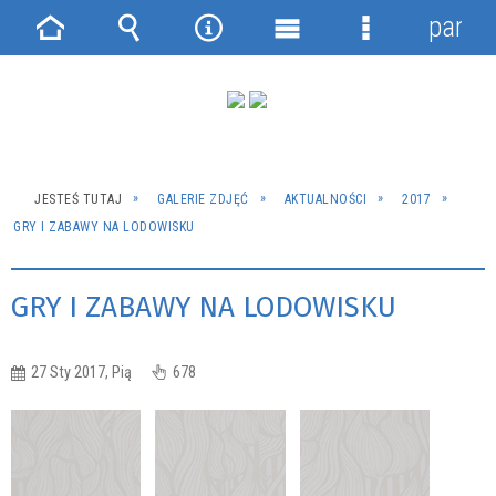
panel
Strona
Wyszukiwarka
Narzędzia
Menu
Menu
główna
główne
szczegółowe
JESTEŚ TUTAJ
GALERIE ZDJĘĆ
AKTUALNOŚCI
2017
GRY I ZABAWY NA LODOWISKU
GRY I ZABAWY NA LODOWISKU
27 Sty 2017, Pią
678