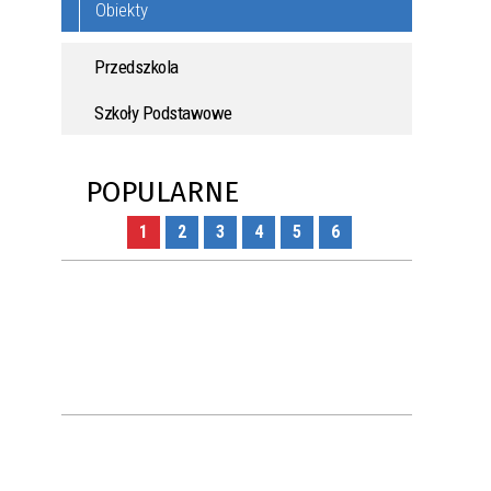
Obiekty
Przedszkola
Szkoły Podstawowe
POPULARNE
1
2
3
4
5
6