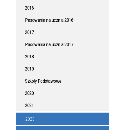
2016
ONYCH
KAMPANIA PRZECIWDZIAŁANIA
WŁAMANIOM DO DOMÓW I
Pasowania na ucznia 2016
MIESZKAŃ
2017
AK
JAK WSPÓLNIE ZADBAĆ O
Pasowania na ucznia 2017
ZDROWIE MIESZKAŃCÓW?
2018
ZASADY UŻYTKOWANIA DRONÓW
2019
W POLSCE - PORADNIK DLA
MIESZKAŃCÓW
Szkoły Podstawowe
2020
I DO
POŻYCZKI Z DOTACJĄ - MŁODE
2021
TALENTY
2023