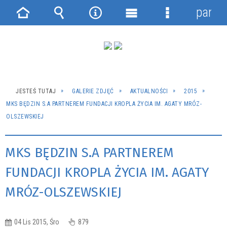
panel
Strona
Wyszukiwarka
Narzędzia
Menu
Menu
główna
główne
szczegółowe
JESTEŚ TUTAJ
GALERIE ZDJĘĆ
AKTUALNOŚCI
2015
MKS BĘDZIN S.A PARTNEREM FUNDACJI KROPLA ŻYCIA IM. AGATY MRÓZ-
OLSZEWSKIEJ
MKS BĘDZIN S.A PARTNEREM
FUNDACJI KROPLA ŻYCIA IM. AGATY
MRÓZ-OLSZEWSKIEJ
04 Lis 2015, Śro
879