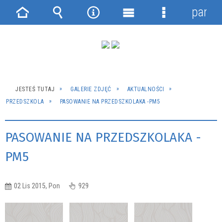
panel
Strona
Wyszukiwarka
Narzędzia
Menu
Menu
główna
główne
szczegółowe
JESTEŚ TUTAJ
GALERIE ZDJĘĆ
AKTUALNOŚCI
PRZEDSZKOLA
PASOWANIE NA PRZEDSZKOLAKA -PM5
PASOWANIE NA PRZEDSZKOLAKA -
PM5
02 Lis 2015, Pon
929