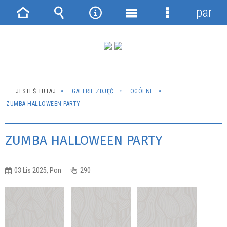
panel
Strona
Wyszukiwarka
Narzędzia
Menu
Menu
główna
główne
szczegółowe
JESTEŚ TUTAJ
GALERIE ZDJĘĆ
OGÓLNE
ZUMBA HALLOWEEN PARTY
ZUMBA HALLOWEEN PARTY
03 Lis 2025, Pon
290