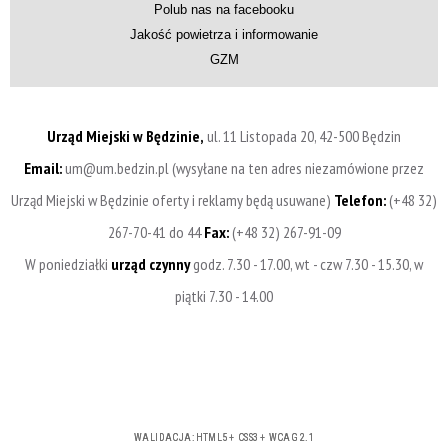
Polub nas na facebooku
Jakość powietrza i informowanie
GZM
Urząd Miejski w Będzinie,
ul. 11 Listopada 20, 42-500 Będzin
Email:
um@um.bedzin.pl (wysyłane na ten adres niezamówione przez
Urząd Miejski w Będzinie oferty i reklamy będą usuwane)
Telefon:
(+48 32)
267-70-41 do 44
Fax:
(+48 32) 267-91-09
W poniedziałki
urząd czynny
godz. 7.30 - 17.00, wt - czw 7.30 - 15.30, w
piątki 7.30 - 14.00
WALIDACJA:
HTML5
+
CSS3
+
WCAG 2.1