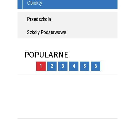
Obiekty
Przedszkola
Szkoły Podstawowe
POPULARNE
1
2
3
4
5
6