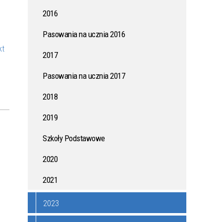
2016
ONYCH
KAMPANIA PRZECIWDZIAŁANIA
WŁAMANIOM DO DOMÓW I
Pasowania na ucznia 2016
MIESZKAŃ
kt
2017
AK
JAK WSPÓLNIE ZADBAĆ O
Pasowania na ucznia 2017
ZDROWIE MIESZKAŃCÓW?
2018
ZASADY UŻYTKOWANIA DRONÓW
2019
W POLSCE - PORADNIK DLA
MIESZKAŃCÓW
Szkoły Podstawowe
2020
I DO
POŻYCZKI Z DOTACJĄ - MŁODE
2021
TALENTY
2023