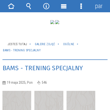
panel
Strona
Wyszukiwarka
Narzędzia
Menu
Menu
główna
główne
szczegółowe
JESTEŚ TUTAJ
GALERIE ZDJĘĆ
OGÓLNE
BAMS - TRENING SPECJALNY
BAMS - TRENING SPECJALNY
19 maja 2025, Pon
546