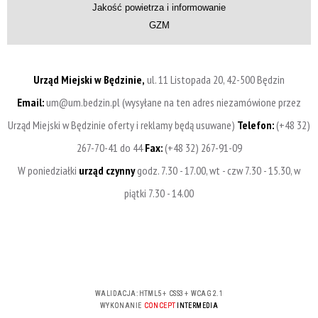
Jakość powietrza i informowanie
GZM
Urząd Miejski w Będzinie,
ul. 11 Listopada 20, 42-500 Będzin
Email:
um@um.bedzin.pl (wysyłane na ten adres niezamówione przez
Urząd Miejski w Będzinie oferty i reklamy będą usuwane)
Telefon:
(+48 32)
267-70-41 do 44
Fax:
(+48 32) 267-91-09
W poniedziałki
urząd czynny
godz. 7.30 - 17.00, wt - czw 7.30 - 15.30, w
piątki 7.30 - 14.00
WALIDACJA:
HTML5
+
CSS3
+
WCAG 2.1
WYKONANIE
CONCEPT
INTERMEDIA