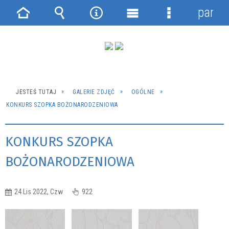
panel
Strona
Wyszukiwarka
Narzędzia
Menu
Menu
główna
główne
szczegółowe
JESTEŚ TUTAJ
GALERIE ZDJĘĆ
OGÓLNE
KONKURS SZOPKA BOŻONARODZENIOWA
KONKURS SZOPKA
BOŻONARODZENIOWA
24 Lis 2022, Czw
922