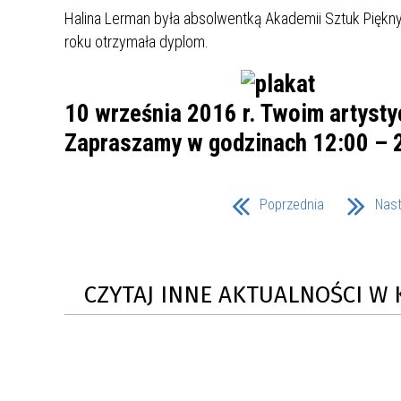
MŁODZ
Halina Lerman była absolwentką Akademii Sztuk Piękn
SZANSA – FORMY AKTYWNEGO
MŁODZ
W LAT
roku otrzymała dyplom.
WSPARCIA OBSZARU
BĘDZI
ZREWITALIZOWANEGO
10 września 2016 r. Twoim artyst
BĘDZIŃSKA AKADEMIA MAŁEGO
AKCJA
Zapraszamy w godzinach 12:00 – 
SPORTOWCA
ALKO
PROJEKT EKOLIDERKI
PRACA
Poprzednia
Nas
WZMOCNIENIE PROCESU
INFOR
SPRAWIEDLIWEJ TRANSFORMACJI
WYMAG
ŚLĄSKA
CZYTAJ INNE AKTUALNOŚCI W 
KONKURS FOTOGRAFICZNY
URZĄD 
„METROPOLIA. PRZEZ PRYZMAT
KONKU
WODY”
PRZEW
NADZO
NAJLE