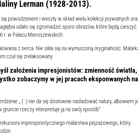
IÓW
DLA WYRÓŻNIAJĄCYCH SIĘ
Haliny Lerman (1928-2013).
Y PRACY
PROGRAM WSPARCIA "ROD
UCZNIÓW
3+ GÓRĄ!"
się powodzeniem i weszły w skład wielu kolekcji prywatnych ora
DANIE PLACÓWEK
DOFINANSOWANIE KOSZT
agłębia udało się zgromadzić sporo obrazów, które będą cieszyć
OGÓLNY
BLICZNYCH
BĘDZIŃSKA KARTA SENIOR
KSZTAŁCENIA PRACOWNIK
6 r. w Pałacu Mieroszewskich.
MŁODOCIANYCH
wania z serca. Nie siliła się na wymuszoną oryginalność. Malark
WOWA SZKOŁA MUZYCZNA
ZADANIA DOFINANSOWANE
im czuł się zrelaksowany.
NIA EDUKACYJNO-
IM. FRYDERYKA CHOPINA
REJESTR DANYCH
BUDŻETU PAŃSTWA
GICZNA W RAMACH
KONTAKTOWYCH (RDK)
śl założenia impresjonistów: zmienność światła,
KTU ZAGŁĘBIOWSKI PARK
YZAKŁADOWA KASA
DOFINANSOWANIE „ZIELO
zystko zobaczymy w jej pracach eksponwanych na
RNY
MOGOWO-POŻYCZKOWA
SZKÓŁ” Z WOJEWÓDZKIEGO
WNIKÓW OŚWIATY
FUNDUSZU OCHRONY
MACJE MOPS BĘDZIN
INFORMACJE ARIMR
ŚRODOWISKA I GOSPODARK
dzenie „ (…) nie da się dosłownie naśladować natury, albowiem j
WODNEJ W KATOWICACH
 gruncie rzeczy interpretuje ją na swój sposób”.
 SKARBOWY
JAZNA SZKOŁA” RZĄDOWY
INFORMACJE DOTYCZĄCE
KONKURSY NA STANOWISK
 prekursora impresjonistycznego malarstwa pejzażowego, który
RAM WYRÓWNYWANIA
TRANSPLANTACJI
DYREKTORA
odzin.
 EDUKACYJNYCH DZIECI I