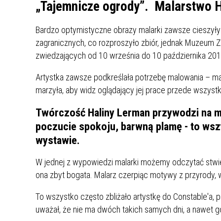
UCZN
„Tajemnicze ogrody”. Malarstwo 
KARTA DUŻEJ RODZINY
OFERT
Bardzo optymistyczne obrazy malarki zawsze cieszyły 
AWANS ZAWODOWY NAUCZYCIELI
ZAKŁA
zagranicznych, co rozproszyło zbiór, jednak Muzeum Z
AKTYWIZACJA SPOŁECZNO–
PLAN 
NIEPU
zwiedzających od 10 września do 10 października 201
ZAWODOWA OSÓB
NIEPEŁNOSPRAWNYCH
Artystka zawsze podkreślała potrzebę malowania – malo
STYPENDIUM MIASTA BĘDZINA
PAŃST
marzyła, aby widz oglądający jej prace przede wszystk
PODATKI LOKALNE –
KAMPA
I ST. 
PODSTAWOWE INFORMACJE,
EKOLO
Twórczość Haliny Lerman przywodzi na my
STAWKI I FORMULARZE
DOTACJE DLA NIEPUBLICZNYCH
PROJE
MIĘDZ
poczucie spokoju, barwną plamę - to ws
SZKÓŁ I PRZEDSZKOLI W
LINEA
ZAPO
wystawie.
BĘDZINIE
PRACO
INFORMACJE ZUS
INFOR
W jednej z wypowiedzi malarki możemy odczytać stwier
ona zbyt bogata. Malarz czerpiąc motywy z przyrody, w
INFORMACJE KRUS
POMOC ZDROWOTNA DLA
URZĄD
„PRZY
To wszystko często zbliżało artystkę do Constable'a,
NAUCZYCIELI
PROG
uważał, że nie ma dwóch takich samych dni, a nawet g
SZANS