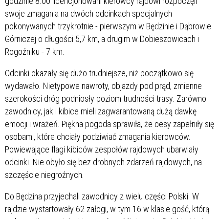
godzinie 8.00 licencjonowani kierowcy rajdowi rozpoczęli
swoje zmagania na dwóch odcinkach specjalnych
pokonywanych trzykrotnie - pierwszym w Będzinie i Dąbrowie
Górniczej o długości 5,7 km, a drugim w Dobieszowicach i
Rogoźniku - 7 km.
Odcinki okazały się dużo trudniejsze, niż początkowo się
wydawało. Nietypowe nawroty, objazdy pod prąd, zmienne
szerokości dróg podniosły poziom trudności trasy. Zarówno
zawodnicy, jak i kibice mieli zagwarantowaną dużą dawkę
emocji i wrażeń. Piękna pogoda sprawiła, że oesy zapełniły się
osobami, które chciały podziwiać zmagania kierowców.
Powiewające flagi kibiców zespołów rajdowych ubarwiały
odcinki. Nie obyło się bez drobnych zdarzeń rajdowych, na
szczęście niegroźnych.
Do Będzina przyjechali zawodnicy z wielu części Polski. W
rajdzie wystartowały 62 załogi, w tym 16 w klasie gość, którą