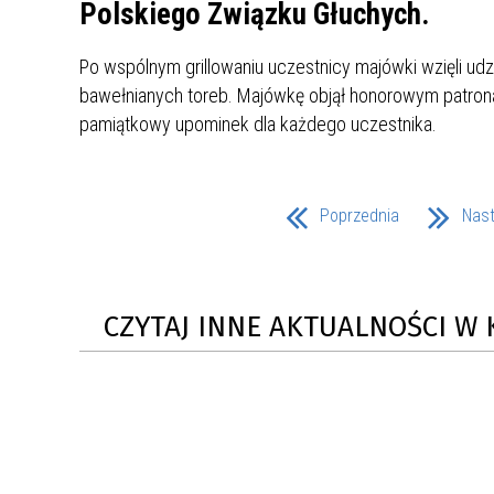
UCZN
Polskiego Związku Głuchych.
KARTA DUŻEJ RODZINY
OFERT
Po wspólnym grillowaniu uczestnicy majówki wzięli ud
AWANS ZAWODOWY NAUCZYCIELI
ZAKŁA
bawełnianych toreb. Majówkę objął honorowym patron
AKTYWIZACJA SPOŁECZNO–
PLAN 
NIEPU
pamiątkowy upominek dla każdego uczestnika.
ZAWODOWA OSÓB
NIEPEŁNOSPRAWNYCH
STYPENDIUM MIASTA BĘDZINA
PAŃST
PODATKI LOKALNE –
Poprzednia
KAMPA
I ST. 
Nas
PODSTAWOWE INFORMACJE,
EKOLO
STAWKI I FORMULARZE
DOTACJE DLA NIEPUBLICZNYCH
PROJE
MIĘDZ
SZKÓŁ I PRZEDSZKOLI W
LINEA
ZAPO
CZYTAJ INNE AKTUALNOŚCI W 
BĘDZINIE
PRACO
INFORMACJE ZUS
INFOR
INFORMACJE KRUS
POMOC ZDROWOTNA DLA
URZĄD
„PRZY
NAUCZYCIELI
PROG
SZANS