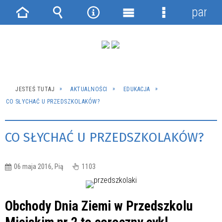
panel
Strona
Wyszukiwarka
Narzędzia
Menu
Menu
główna
główne
szczegółowe
JESTEŚ TUTAJ
AKTUALNOŚCI
EDUKACJA
CO SŁYCHAĆ U PRZEDSZKOLAKÓW?
CO SŁYCHAĆ U PRZEDSZKOLAKÓW?
06 maja 2016, Pią
1103
Obchody Dnia Ziemi w Przedszkolu