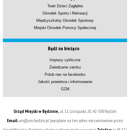
Teatr Dzieci Zagłębia
Ośrodek Sportu i Rekreacji
Międzyszkolny Ośrodek Sportowy
Miejski Ośrodek Pomocy Społecznej
Bądź na bieżąco
Imprezy cykliczne
Zwiedzanie zamku
Polub nas na facebooku
Jakość powietrza i informowanie
GZM
Urząd Miejski w Będzinie,
ul. 11 Listopada 20, 42-500 Będzin
Email:
um@um.bedzin.pl (wysyłane na ten adres niezamówione przez
Urząd Miejski w Będzinie oferty i reklamy będą usuwane)
Telefon:
(+48 32)