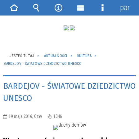
panel
Strona
Wyszukiwarka
Narzędzia
Menu
Menu
główna
główne
szczegółowe
JESTEŚ TUTAJ
AKTUALNOŚCI
KULTURA
BARDEJOV - ŚWIATOWE DZIEDZICTWO UNESCO
BARDEJOV - ŚWIATOWE DZIEDZICTWO
UNESCO
19 maja 2016, Czw
1546