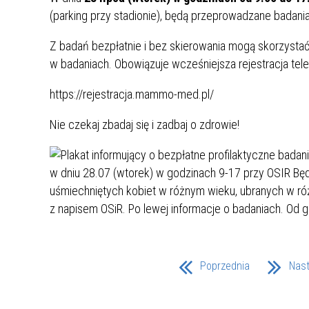
UCZN
(parking przy stadionie), będą przeprowadzane badan
KARTA DUŻEJ RODZINY
OFERT
Z badań bezpłatnie i bez skierowania mogą skorzystać P
AWANS ZAWODOWY NAUCZYCIELI
ZAKŁA
w badaniach. Obowiązuje wcześniejsza rejestracja te
AKTYWIZACJA SPOŁECZNO–
PLAN 
NIEPU
ZAWODOWA OSÓB
https://rejestracja.mammo-med.pl/
NIEPEŁNOSPRAWNYCH
STYPENDIUM MIASTA BĘDZINA
PAŃST
Nie czekaj zbadaj się i zadbaj o zdrowie!
PODATKI LOKALNE –
KAMPA
I ST. 
PODSTAWOWE INFORMACJE,
EKOLO
STAWKI I FORMULARZE
DOTACJE DLA NIEPUBLICZNYCH
PROJE
MIĘDZ
SZKÓŁ I PRZEDSZKOLI W
LINEA
ZAPO
BĘDZINIE
PRACO
INFORMACJE ZUS
INFOR
Poprzednia
Nas
INFORMACJE KRUS
POMOC ZDROWOTNA DLA
URZĄD
„PRZY
NAUCZYCIELI
PROG
SZANS