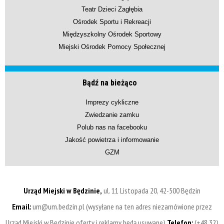
Teatr Dzieci Zagłębia
Ośrodek Sportu i Rekreacji
Międzyszkolny Ośrodek Sportowy
Miejski Ośrodek Pomocy Społecznej
Bądź na bieżąco
Imprezy cykliczne
Zwiedzanie zamku
Polub nas na facebooku
Jakość powietrza i informowanie
GZM
Urząd Miejski w Będzinie,
ul. 11 Listopada 20, 42-500 Będzin
Email:
um@um.bedzin.pl (wysyłane na ten adres niezamówione przez
Urząd Miejski w Będzinie oferty i reklamy będą usuwane)
Telefon:
(+48 32)