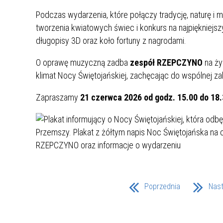
UCZN
KARTA DUŻEJ RODZINY
OFERT
Podczas wydarzenia, które połączy tradycję, naturę i 
tworzenia kwiatowych świec i konkurs na najpiękniejsz
AWANS ZAWODOWY NAUCZYCIELI
ZAKŁA
długopisy 3D oraz koło fortuny z nagrodami.
AKTYWIZACJA SPOŁECZNO–
PLAN 
NIEPU
ZAWODOWA OSÓB
O oprawę muzyczną zadba
zespół RZEPCZYNO
na ży
NIEPEŁNOSPRAWNYCH
klimat Nocy Świętojańskiej, zachęcając do wspólnej zab
STYPENDIUM MIASTA BĘDZINA
PAŃST
Zapraszamy
21 czerwca 2026 od godz. 15.00 do 18.
PODATKI LOKALNE –
KAMPA
I ST. 
PODSTAWOWE INFORMACJE,
EKOLO
STAWKI I FORMULARZE
DOTACJE DLA NIEPUBLICZNYCH
PROJE
MIĘDZ
SZKÓŁ I PRZEDSZKOLI W
LINEA
ZAPO
BĘDZINIE
PRACO
INFORMACJE ZUS
INFOR
Poprzednia
Nas
INFORMACJE KRUS
POMOC ZDROWOTNA DLA
URZĄD
„PRZY
NAUCZYCIELI
PROG
SZANS