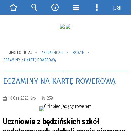
panel
Strona
Wyszukiwarka
Narzędzia
Menu
Menu
główna
główne
szczegółowe
JESTEŚ TUTAJ
AKTUALNOŚCI
BĘDZIN
EGZAMINY NA KARTĘ ROWEROWĄ
EGZAMINY NA KARTĘ ROWEROWĄ
10 Cze 2026, Śro
258
Uczniowie z będzińskich szkół