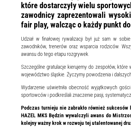
UCZN
które dostarczyły wielu sportowyc
KARTA DUŻEJ RODZINY
OFERT
zawodnicy zaprezentowali wysoki
AWANS ZAWODOWY NAUCZYCIELI
ZAKŁA
fair play, walcząc o każdy punkt 
AKTYWIZACJA SPOŁECZNO–
PLAN 
NIEPU
ZAWODOWA OSÓB
Udział w finałowej rywalizacji był już sam w sob
NIEPEŁNOSPRAWNYCH
zawodników, trenerów oraz wsparcia rodziców. Wsz
STYPENDIUM MIASTA BĘDZINA
PAŃST
awansu do tego etapu rozgrywek.
PODATKI LOKALNE –
KAMPA
I ST. 
PODSTAWOWE INFORMACJE,
EKOLO
Szczególne gratulacje kierujemy do zespołów, które
STAWKI I FORMULARZE
DOTACJE DLA NIEPUBLICZNYCH
PROJE
MIĘDZ
województwo śląskie. Życzymy powodzenia i dalszych
SZKÓŁ I PRZEDSZKOLI W
LINEA
ZAPO
BĘDZINIE
PRACO
Wydarzenie uświetniła obecność wyjątkowych gości 
INFORMACJE ZUS
INFOR
sportowców i podkreślali znaczenie pasji, systematyc
Podczas turnieju nie zabrakło również sukcesów 
INFORMACJE KRUS
POMOC ZDROWOTNA DLA
URZĄD
„PRZY
HAZEL MKS Będzin wywalczyli awans do Mistrzos
NAUCZYCIELI
PROG
kolejny ważny krok w rozwoju tej utalentowanej dru
SZANS