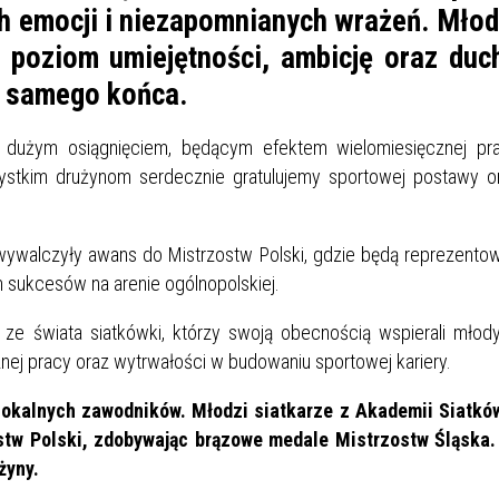
IÓW
DLA WYRÓŻNIAJĄCYCH SIĘ
h emocji i niezapomnianych wrażeń. Młod
Y PRACY
PROGRAM WSPARCIA "ROD
UCZNIÓW
 poziom umiejętności, ambicję oraz duc
3+ GÓRĄ!"
DANIE PLACÓWEK
DOFINANSOWANIE KOSZT
do samego końca.
OGÓLNY
BLICZNYCH
BĘDZIŃSKA KARTA SENIOR
KSZTAŁCENIA PRACOWNIK
MŁODOCIANYCH
ie dużym osiągnięciem, będącym efektem wielomiesięcznej pr
ystkim drużynom serdecznie gratulujemy sportowej postawy o
WOWA SZKOŁA MUZYCZNA
ZADANIA DOFINANSOWANE
NIA EDUKACYJNO-
IM. FRYDERYKA CHOPINA
REJESTR DANYCH
BUDŻETU PAŃSTWA
GICZNA W RAMACH
KONTAKTOWYCH (RDK)
 wywalczyły awans do Mistrzostw Polski, gdzie będą reprezento
KTU ZAGŁĘBIOWSKI PARK
YZAKŁADOWA KASA
DOFINANSOWANIE „ZIELO
 sukcesów na arenie ogólnopolskiej.
RNY
MOGOWO-POŻYCZKOWA
SZKÓŁ” Z WOJEWÓDZKIEGO
WNIKÓW OŚWIATY
FUNDUSZU OCHRONY
ze świata siatkówki, którzy swoją obecnością wspierali młod
MACJE MOPS BĘDZIN
INFORMACJE ARIMR
ŚRODOWISKA I GOSPODARK
znej pracy oraz wytrwałości w budowaniu sportowej kariery.
WODNEJ W KATOWICACH
lokalnych zawodników. Młodzi siatkarze z Akademii Siatkó
 SKARBOWY
JAZNA SZKOŁA” RZĄDOWY
INFORMACJE DOTYCZĄCE
KONKURSY NA STANOWISK
tw Polski, zdobywając brązowe medale Mistrzostw Śląska.
RAM WYRÓWNYWANIA
TRANSPLANTACJI
DYREKTORA
żyny.
 EDUKACYJNYCH DZIECI I