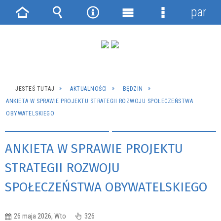
panel
Strona
Wyszukiwarka
Narzędzia
Menu
Menu
główna
główne
szczegółowe
JESTEŚ TUTAJ
AKTUALNOŚCI
BĘDZIN
ANKIETA W SPRAWIE PROJEKTU STRATEGII ROZWOJU SPOŁECZEŃSTWA
OBYWATELSKIEGO
ANKIETA W SPRAWIE PROJEKTU
STRATEGII ROZWOJU
SPOŁECZEŃSTWA OBYWATELSKIEGO
26 maja 2026, Wto
326