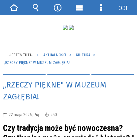
panel
Strona
Wyszukiwarka
Narzędzia
Menu
Menu
główna
główne
szczegółowe
JESTEŚ TUTAJ
AKTUALNOŚCI
KULTURA
„RZECZY PIĘKNE" W MUZEUM ZAGŁĘBIA!
„RZECZY PIĘKNE" W MUZEUM
ZAGŁĘBIA!
22 maja 2026, Pią
250
Czy tradycja może być nowoczesna?