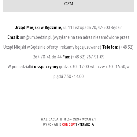
GZM
Urząd Miejski w Będzinie,
ul. 11 Listopada 20, 42-500 Będzin
Email:
um@um.bedzin.pl (wysyłane na ten adres niezamówione przez
Urząd Miejski w Będzinie oferty i reklamy będą usuwane)
Telefon:
(+48 32)
267-70-41 do 44
Fax:
(+48 32) 267-91-09
W poniedziałki
urząd czynny
godz. 7.30 - 17.00, wt - czw 7.30 - 15.30, w
piątki 7.30 - 14.00
WALIDACJA:
HTML5
+
CSS3
+
WCAG 2.1
WYKONANIE
CONCEPT
INTERMEDIA