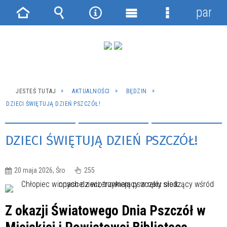
panel
Strona
Wyszukiwarka
Narzędzia
Menu
Menu
główna
główne
szczegółowe
JESTEŚ TUTAJ
AKTUALNOŚCI
BĘDZIN
DZIECI ŚWIĘTUJĄ DZIEŃ PSZCZÓŁ!
DZIECI ŚWIĘTUJĄ DZIEŃ PSZCZÓŁ!
20 maja 2026, Śro
255
Z okazji Światowego Dnia Pszczół w