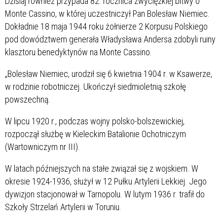
Dzisiaj również przypada 82. rocznica zwycięzkiej bitwy o
Monte Cassino, w której uczestniczył Pan Bolesław Niemiec.
Dokładnie 18 maja 1944 roku żołnierze 2 Korpusu Polskiego
pod dowództwem generała Władysława Andersa zdobyli ruiny
klasztoru benedyktynów na Monte Cassino.
„Bolesław Niemiec, urodził się 6 kwietnia 1904 r. w Ksawerze,
w rodzinie robotniczej. Ukończył siedmioletnią szkołę
powszechną.
W lipcu 1920 r., podczas wojny polsko-bolszewickiej,
rozpoczął służbę w Kieleckim Batalionie Ochotniczym
(Wartowniczym nr III).
W latach późniejszych na stałe związał się z wojskiem. W
okresie 1924-1936, służył w 12 Pułku Artylerii Lekkiej. Jego
dywizjon stacjonował w Tarnopolu. W lutym 1936 r. trafił do
Szkoły Strzelań Artylerii w Toruniu.