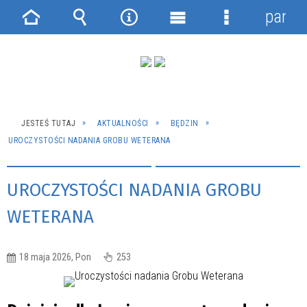
panel
Strona
Wyszukiwarka
Narzędzia
Menu
Menu
główna
główne
szczegółowe
JESTEŚ TUTAJ
AKTUALNOŚCI
BĘDZIN
UROCZYSTOŚCI NADANIA GROBU WETERANA
UROCZYSTOŚCI NADANIA GROBU
WETERANA
18 maja 2026, Pon
253