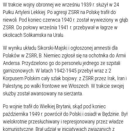
W trakcie wojny obronnej we wrześniu 1939 r. służył w 24
Pułku Artylerii Lekkiej. Po agresji ZSRR na Polskę trafił do
niewoli. Pod koniec czerwca 1940 r. został wywieziony w głąb
ZSRR. Do połowy września 1941 r. przebywał w łagrze w
okolicach Solikamska na Uralu.
W wyniku układu Sikorski-Majski i ogłoszonej amnestii dla
Polaków w ZSRR, B. Niemiec zgłosił się na ochotnika do Armii
Andersa. Przydzielono go do personelu jednego ze szpitali
garnizonowych. W latach 1942-1945 przebył wraz z 2
Korpusem Polskim cały szlak bojowy: z ZSRR przez Irak, Iran i
Palestynę, po walki frontowe we Włoszech. W trakcie swojej
służby został awansowany na sierżanta.
Po wojnie trafił do Wielkiej Brytanii, skąd pod koniec
października 1949 r. powrócił do Polski i osiadł w Będzinie. Był
wielokrotnie przesłuchiwany i represjonowany przez władze
komunistyczne. Brał udział w inicjatywach związanych z