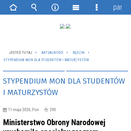
panel
Strona
Wyszukiwarka
Narzędzia
Menu
Menu
główna
główne
szczegółowe
JESTEŚ TUTAJ
AKTUALNOŚCI
BĘDZIN
STYPENDIUM MON DLA STUDENTÓW I MATURZYSTÓW
STYPENDIUM MON DLA STUDENTÓW
I MATURZYSTÓW
11 maja 2026, Pon
290
Ministerstwo Obrony Narodowej