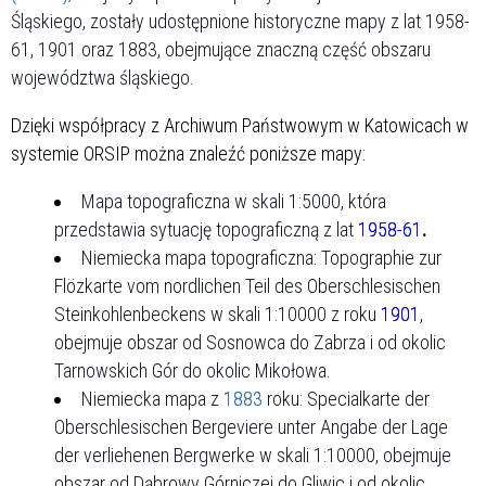
Śląskiego, zostały udostępnione historyczne mapy z lat 1958-
61, 1901 oraz 1883, obejmujące znaczną część obszaru
województwa śląskiego.
Dzięki współpracy z Archiwum Państwowym w Katowicach w
systemie ORSIP można znaleźć poniższe mapy:
Mapa topograficzna w skali 1:5000, która
przedstawia sytuację topograficzną z lat
1958-61
.
Niemiecka mapa topograficzna: Topographie zur
Flözkarte vom nordlichen Teil des Oberschlesischen
Steinkohlenbeckens w skali 1:10000 z roku
1901
,
obejmuje obszar od Sosnowca do Zabrza i od okolic
Tarnowskich Gór do okolic Mikołowa.
Niemiecka mapa z
1883
roku: Specialkarte der
Oberschlesischen Bergeviere unter Angabe der Lage
der verliehenen Bergwerke w skali 1:10000, obejmuje
obszar od Dąbrowy Górniczej do Gliwic i od okolic