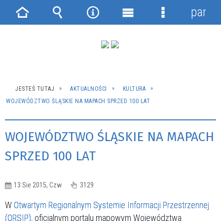
panel
Strona
Wyszukiwarka
Narzędzia
Menu
Menu
główna
główne
szczegółowe
JESTEŚ TUTAJ
AKTUALNOŚCI
KULTURA
WOJEWÓDZTWO ŚLĄSKIE NA MAPACH SPRZED 100 LAT
WOJEWÓDZTWO ŚLĄSKIE NA MAPACH
SPRZED 100 LAT
13 Sie 2015, Czw
3129
W
Otwartym Regionalnym Systemie Informacji Przestrzennej
(ORSIP)
,
oficjalnym portalu mapowym Województwa