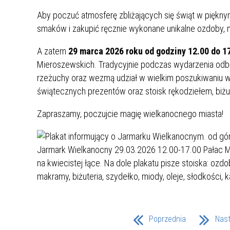
UCZN
KARTA DUŻEJ RODZINY
OFERT
Aby poczuć atmosferę zbliżających się świąt w piękn
smaków i zakupić ręcznie wykonane unikalne ozdoby, m
AWANS ZAWODOWY NAUCZYCIELI
ZAKŁA
A zatem
29 marca 2026 roku od godziny 12.00 do 1
AKTYWIZACJA SPOŁECZNO–
PLAN 
NIEPU
ZAWODOWA OSÓB
Mieroszewskich. Tradycyjnie podczas wydarzenia odbędą
NIEPEŁNOSPRAWNYCH
rzeżuchy oraz wezmą udział w wielkim poszukiwaniu wi
STYPENDIUM MIASTA BĘDZINA
PAŃST
świątecznych prezentów oraz stoisk rękodziełem, biżute
PODATKI LOKALNE –
KAMPA
I ST. 
PODSTAWOWE INFORMACJE,
EKOLO
Zapraszamy, poczujcie magię wielkanocnego miasta!
STAWKI I FORMULARZE
DOTACJE DLA NIEPUBLICZNYCH
PROJE
MIĘDZ
SZKÓŁ I PRZEDSZKOLI W
LINEA
ZAPO
BĘDZINIE
PRACO
INFORMACJE ZUS
INFOR
INFORMACJE KRUS
POMOC ZDROWOTNA DLA
URZĄD
„PRZY
NAUCZYCIELI
PROG
Poprzednia
Nas
SZANS