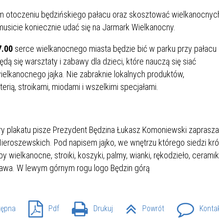
IÓW
DLA WYRÓŻNIAJĄCYCH SIĘ
Y PRACY
PROGRAM WSPARCIA "ROD
UCZNIÓW
ym otoczeniu będzińskiego pałacu oraz skosztować wielkanocnyc
3+ GÓRĄ!"
usicie koniecznie udać się na Jarmark Wielkanocny.
DANIE PLACÓWEK
DOFINANSOWANIE KOSZT
7.00
serce wielkanocnego miasta będzie bić w parku przy pałacu
OGÓLNY
BLICZNYCH
BĘDZIŃSKA KARTA SENIOR
KSZTAŁCENIA PRACOWNIK
MŁODOCIANYCH
 się warsztaty i zabawy dla dzieci, które nauczą się siać
elkanocnego jajka. Nie zabraknie lokalnych produktów,
WOWA SZKOŁA MUZYCZNA
ZADANIA DOFINANSOWANE
rią, stroikami, miodami i wszelkimi specjałami.
NIA EDUKACYJNO-
IM. FRYDERYKA CHOPINA
REJESTR DANYCH
BUDŻETU PAŃSTWA
GICZNA W RAMACH
KONTAKTOWYCH (RDK)
KTU ZAGŁĘBIOWSKI PARK
YZAKŁADOWA KASA
DOFINANSOWANIE „ZIELO
RNY
MOGOWO-POŻYCZKOWA
SZKÓŁ” Z WOJEWÓDZKIEGO
WNIKÓW OŚWIATY
FUNDUSZU OCHRONY
MACJE MOPS BĘDZIN
INFORMACJE ARIMR
ŚRODOWISKA I GOSPODARK
WODNEJ W KATOWICACH
 SKARBOWY
JAZNA SZKOŁA” RZĄDOWY
INFORMACJE DOTYCZĄCE
KONKURSY NA STANOWISK
RAM WYRÓWNYWANIA
TRANSPLANTACJI
DYREKTORA
tępna
Pdf
Drukuj
Powrót
Konta
 EDUKACYJNYCH DZIECI I