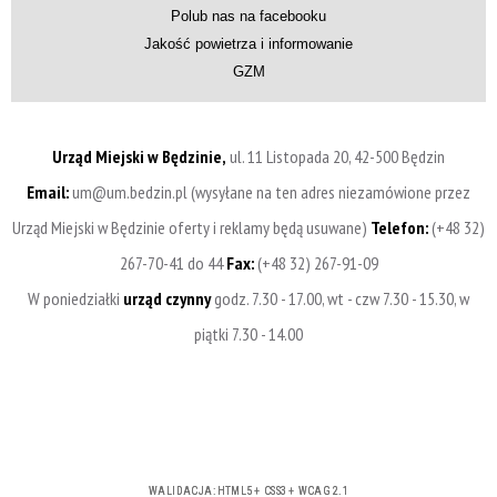
Polub nas na facebooku
Jakość powietrza i informowanie
GZM
Urząd Miejski w Będzinie,
ul. 11 Listopada 20, 42-500 Będzin
Email:
um@um.bedzin.pl (wysyłane na ten adres niezamówione przez
Urząd Miejski w Będzinie oferty i reklamy będą usuwane)
Telefon:
(+48 32)
267-70-41 do 44
Fax:
(+48 32) 267-91-09
W poniedziałki
urząd czynny
godz. 7.30 - 17.00, wt - czw 7.30 - 15.30, w
piątki 7.30 - 14.00
WALIDACJA:
HTML5
+
CSS3
+
WCAG 2.1