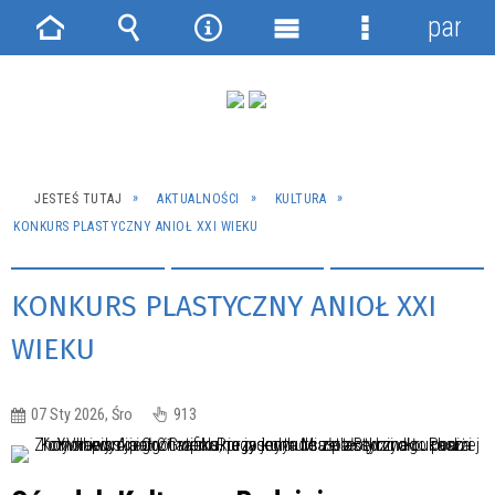
panel
Strona
Wyszukiwarka
Narzędzia
Menu
Menu
główna
główne
szczegółowe
JESTEŚ TUTAJ
AKTUALNOŚCI
KULTURA
KONKURS PLASTYCZNY ANIOŁ XXI WIEKU
KONKURS PLASTYCZNY ANIOŁ XXI
WIEKU
07 Sty 2026, Śro
913