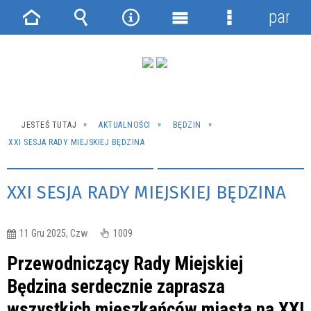
panel
Strona
Wyszukiwarka
Narzędzia
Menu
Menu
główna
główne
szczegółowe
JESTEŚ TUTAJ
AKTUALNOŚCI
BĘDZIN
XXI SESJA RADY MIEJSKIEJ BĘDZINA
XXI SESJA RADY MIEJSKIEJ BĘDZINA
11 Gru 2025, Czw
1009
Przewodniczący Rady Miejskiej
Będzina serdecznie zaprasza
wszystkich mieszkańców miasta na XXI