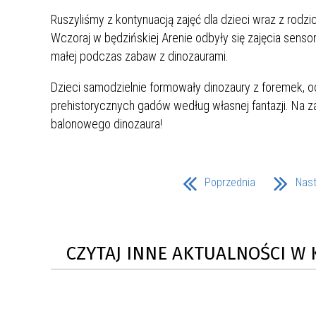
UCZN
Ruszyliśmy z kontynuacją zajęć dla dzieci wraz z rod
KARTA DUŻEJ RODZINY
OFERT
Wczoraj w będzińskiej Arenie odbyły się zajęcia sens
AWANS ZAWODOWY NAUCZYCIELI
ZAKŁA
małej podczas zabaw z dinozaurami.
AKTYWIZACJA SPOŁECZNO–
PLAN 
NIEPU
Dzieci samodzielnie formowały dinozaury z foremek, o
ZAWODOWA OSÓB
NIEPEŁNOSPRAWNYCH
prehistorycznych gadów według własnej fantazji. Na 
STYPENDIUM MIASTA BĘDZINA
PAŃST
balonowego dinozaura!
PODATKI LOKALNE –
KAMPA
I ST. 
PODSTAWOWE INFORMACJE,
EKOLO
STAWKI I FORMULARZE
DOTACJE DLA NIEPUBLICZNYCH
PROJE
MIĘDZ
Poprzednia
Nas
SZKÓŁ I PRZEDSZKOLI W
LINEA
ZAPO
BĘDZINIE
PRACO
INFORMACJE ZUS
INFOR
CZYTAJ INNE AKTUALNOŚCI W 
INFORMACJE KRUS
POMOC ZDROWOTNA DLA
URZĄD
„PRZY
NAUCZYCIELI
PROG
SZANS