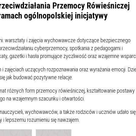
IÓW
DLA WYRÓŻNIAJĄCYCH SIĘ
Przeciwdziałania Przemocy Rówieśniczej
Y PRACY
PROGRAM WSPARCIA "ROD
UCZNIÓW
ramach ogólnopolskiej inicjatywy
3+ GÓRĄ!"
DANIE PLACÓWEK
DOFINANSOWANIE KOSZT
OGÓLNY
BLICZNYCH
BĘDZIŃSKA KARTA SENIOR
KSZTAŁCENIA PRACOWNIK
MŁODOCIANYCH
mi: warsztaty i zajęcia wychowawcze dotyczące bezpiecznego
i przeciwdziałaniu cyberprzemocy, spotkania z pedagogami i
WOWA SZKOŁA MUZYCZNA
ZADANIA DOFINANSOWANE
aty, gazetki i hasła promujące życzliwość oraz wzajemne wsparc
NIA EDUKACYJNO-
IM. FRYDERYKA CHOPINA
REJESTR DANYCH
BUDŻETU PAŃSTWA
GICZNA W RAMACH
KONTAKTOWYCH (RDK)
h i zajęciach uczących rozpoznawania oraz wyrażania emocji. Dzi
KTU ZAGŁĘBIOWSKI PARK
YZAKŁADOWA KASA
DOFINANSOWANIE „ZIELO
się jak budować pozytywne relacje.
RNY
MOGOWO-POŻYCZKOWA
SZKÓŁ” Z WOJEWÓDZKIEGO
WNIKÓW OŚWIATY
FUNDUSZU OCHRONY
mat różnych form przemocy rówieśniczej, kształtowanie postawy
MACJE MOPS BĘDZIN
INFORMACJE ARIMR
ŚRODOWISKA I GOSPODARK
go na wzajemnym szacunku i otwartości.
WODNEJ W KATOWICACH
nauczycieli, wychowawców, a także rodziców i uczniów udało się
 SKARBOWY
JAZNA SZKOŁA” RZĄDOWY
INFORMACJE DOTYCZĄCE
KONKURSY NA STANOWISK
y i lepszemu rozumieniu się nawzajem.
RAM WYRÓWNYWANIA
TRANSPLANTACJI
DYREKTORA
 EDUKACYJNYCH DZIECI I