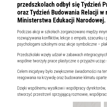
UCZN
przedszkolach odbył się Tydzień 
KARTA DUŻEJ RODZINY
OFERT
oraz Tydzień Budowania Relacji w 
AWANS ZAWODOWY NAUCZYCIELI
ZAKŁA
Ministerstwa Edukacji Narodowej.
AKTYWIZACJA SPOŁECZNO–
PLAN 
NIEPU
ZAWODOWA OSÓB
Podczas akcji w szkołach zorganizowano między inny
NIEPEŁNOSPRAWNYCH
rozwiązywania konfliktów, lekcje o empatii, szacunku 
STYPENDIUM MIASTA BĘDZINA
PAŃST
psychologami szkolnymi oraz akcje symboliczne – plak
PODATKI LOKALNE –
KAMPA
I ST. 
PODSTAWOWE INFORMACJE,
EKOLO
Przedszkolaki wzięły udział w zabawach integracyjnyc
STAWKI I FORMULARZE
DOTACJE DLA NIEPUBLICZNYCH
PROJE
MIĘDZ
wspólnie tworzyły prace plastyczne o przyjaźni ucząc 
SZKÓŁ I PRZEDSZKOLI W
LINEA
ZAPO
BĘDZINIE
PRACO
Celem inicjatywy było zwiększenie świadomości na te
INFORMACJE ZUS
INFOR
reagowania na krzywdę oraz budowanie klimatu oparte
Dzięki wspólnemu wysiłkowi i współpracy dyrektorów, 
INFORMACJE KRUS
POMOC ZDROWOTNA DLA
URZĄD
„PRZY
stworzyć przestrzeń sprzyjającą rozmowie, współprac
NAUCZYCIELI
PROG
SZANS