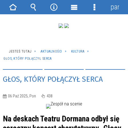
panel
Strona
Wyszukiwarka
Narzędzia
Menu
Menu
główna
główne
szczegółowe
JESTEŚ TUTAJ
AKTUALNOŚCI
KULTURA
GŁOS, KTÓRY POŁĄCZYŁ SERCA
GŁOS, KTÓRY POŁĄCZYŁ SERCA
06 Paź 2025, Pon
438
Na deskach Teatru Dormana odbył się