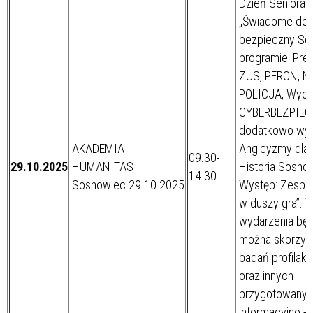
Dzień Seniora 
„Świadome dec
bezpieczny Sen
programie: Prel
ZUS, PFRON, N
POLICJA, Wydz
CYBERBEZPIE
dodatkowo wyk
AKADEMIA
Angicyzmy dla 
09.30-
29.10.2025
HUMANITAS
Historia Sosn
14.30
Sosnowiec 29.10.2025
Występ: Zespó
w duszy gra”. 
wydarzenia będ
można skorzys
badań profilak
oraz innych
przygotowanyc
informacyjno -