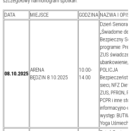
szczegółowy harmonogram spotkań:
DATA
MIEJSCE
GODZINA
NAZWA I OPIS
Dzień Seniora
„Świadome dec
Bezpieczny Sen
programie: Prel
ZUS świadczen
ubankowienie, 
ARENA
10.00-
POLICJA
08.10.2025
BĘDZIN 8.10.2025
14.00
Bezpieczeńst
sieci, NFZ Diety
ZUS, PFRON, Pol
PCPR i inne sto
informacyjno-u
występ: BUTW B
Yoga Uśmiech