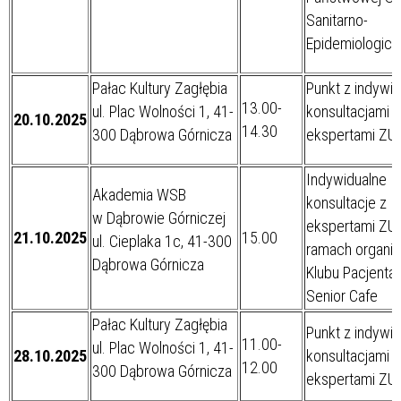
Sanitarno-
Epidemiologicz
Pałac Kultury Zagłębia
Punkt z indywi
13.00-
ul. Plac Wolności 1, 41-
konsultacjami z
20.10.2025
14.30
300 Dąbrowa Górnicza
ekspertami ZU
Indywidualne
Akademia WSB
konsultacje z
w Dąbrowie Górniczej
ekspertami ZU
21.10.2025
15.00
ul. Cieplaka 1c, 41-300
ramach organi
Dąbrowa Górnicza
Klubu Pacjenta
Senior Cafe
Pałac Kultury Zagłębia
Punkt z indywi
11.00-
ul. Plac Wolności 1, 41-
28.10.2025
konsultacjami z
12.00
300 Dąbrowa Górnicza
ekspertami ZU