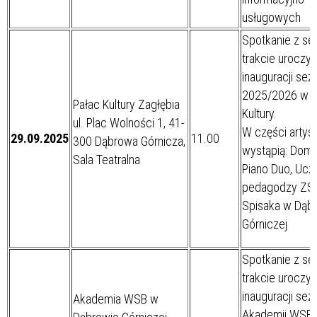
usługowych
Spotkanie z se
trakcie uroczys
inauguracji sez
2025/2026 w P
Pałac Kultury Zagłębia
Kultury.
ul. Plac Wolności 1, 41-
W części artys
29.09.2025
11.00
300 Dąbrowa Górnicza,
wystąpią: Dom
Sala Teatralna
Piano Duo, Uczn
pedagodzy ZS
Spisaka w Dąb
Górniczej
Spotkanie z se
trakcie uroczys
inauguracji se
Akademia WSB w
Akademii WSB