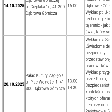
Dąbrowie Górniczej
14.10.2025
16.00
Dąbrowie Górni
ul. Cieplaka 1c, 41-300
Wykład pt. „N
Dąbrowa Górnicza
technologie be
tajemnic - jak 
świat, który się
Wykład dla Se
„Świadome dec
bezpieczny sen
przedstawiony
pracowników Od
Wykład przygo
Pałac Kultury Zagłębia
przez Policję:
13.00-
ul. Plac Wolności 1, 41-
20.10.2025
Bezpieczeńst
14.30
300 Dąbrowa Górnicza
kontekście osz
których ofiaram
seniorzy oraz 
Państwowej St