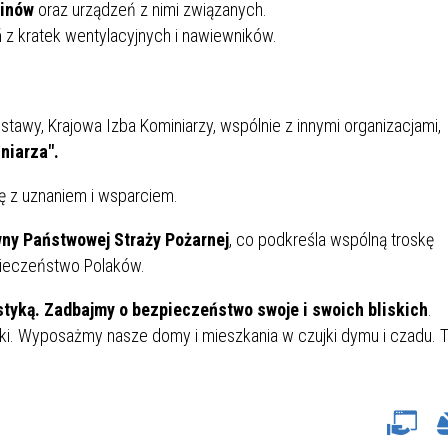
minów
oraz urządzeń z nimi związanych.
ń
z kratek wentylacyjnych i nawiewników.
y, Krajowa Izba Kominiarzy, wspólnie z innymi organizacjami,
niarza".
ię z uznaniem i wsparciem.
wny Państwowej Straży Pożarnej
, co podkreśla wspólną troskę
pieczeństwo Polaków.
ystyką. Zadbajmy o bezpieczeństwo swoje i swoich bliskich
.
oski. Wyposażmy nasze domy i mieszkania w czujki dymu i czadu. 