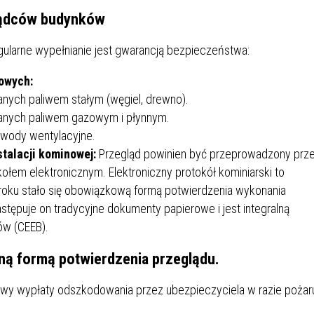
SU RYNKU FINANSOWEGO
rządców budynków
ularne wypełnianie jest gwarancją bezpieczeństwa:
owych:
nych paliwem stałym (węgiel, drewno).
anych paliwem gazowym i płynnym.
ewody wentylacyjne.
talacji kominowej:
Przegląd powinien być przeprowadzony prz
łem elektronicznym. Elektroniczny protokół kominiarski to
roku stało się obowiązkową formą potwierdzenia wykonania
ępuje on tradycyjne dokumenty papierowe i jest integralną
ów (CEEB).
ną formą potwierdzenia przeglądu.
y wypłaty odszkodowania przez ubezpieczyciela w razie pożar