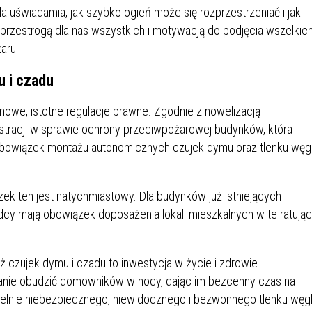
IEŻY „PRZYJAZNA SZKOŁA”
ala uświadamia, jak szybko ogień może się rozprzestrzeniać i jak
IEŻOWA RADA MIASTA
ACH 2025-2027
WYKAZ ZWIERZĄT ODŁOWI
ę przestrogą dla nas wszystkich i motywacją do podjęcia wszelkic
NA
Z TERENU MIASTA
aru.
 i czadu
 ŻYJ ZDROWO BEZ
GDZIE MOŻNA ZNALEŹĆ I J
HOLU
WYGLĄDA PRACA W NGO?
we, istotne regulacje prawne. Zgodnie z nowelizacją
PORADY OD PRACA.PL
stracji w sprawie ochrony przeciwpożarowej budynków, która
bowiązek montażu autonomicznych czujek dymu oraz tlenku węg
 W WOJSKU JAKO
BEZPŁATNY PORADNIK DLA
MATYK – JAK ZOSTAĆ?
KULTURY
ANIA, ZAROBKI
 ten jest natychmiastowy. Dla budynków już istniejących
dcy mają obowiązek doposażenia lokali mieszkalnych w te ratują
KNF - XV EDYCJA
KATOWICE OTWIERAJĄ DRZW
RSU O NAGRODĘ
CENTRUM ZARZĄDZANIA
ż czujek dymu i czadu to inwestycja w życie i zdrowie
ODNICZĄCEGO KOMISJI
RUCHEM
stanie obudzić domowników w nocy, dając im bezcenny czas na
RU FINANSOWEGO ZA
telnie niebezpiecznego, niewidocznego i bezwonnego tlenku węgl
PSZĄ PRACĘ DOKTORSKĄ Z