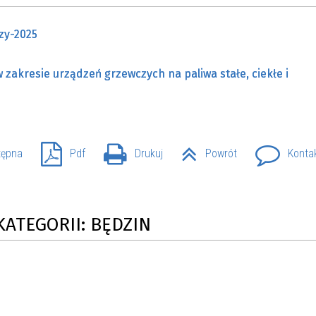
zy-2025
zakresie urządzeń grzewczych na paliwa stałe, ciekłe i
tępna
Pdf
Drukuj
Powrót
Konta
KATEGORII: BĘDZIN