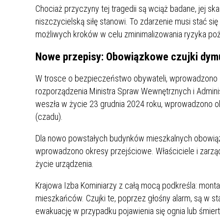
MŁODZ
Chociaż przyczyny tej tragedii są wciąż badane, jej sk
SZANSA – FORMY AKTYWNEGO
MŁODZ
W LAT
niszczycielską siłę stanowi. To zdarzenie musi stać si
WSPARCIA OBSZARU
BĘDZI
możliwych kroków w celu zminimalizowania ryzyka poż
ZREWITALIZOWANEGO
Nowe przepisy: Obowiązkowe czujki dymu
BĘDZIŃSKA AKADEMIA MAŁEGO
AKCJA
SPORTOWCA
ALKO
W trosce o bezpieczeństwo obywateli, wprowadzono no
rozporządzenia Ministra Spraw Wewnętrznych i Admini
weszła w życie 23 grudnia 2024 roku, wprowadzono o
PROJEKT EKOLIDERKI
PRACA
(czadu).
WZMOCNIENIE PROCESU
INFOR
SPRAWIEDLIWEJ TRANSFORMACJI
WYMAG
Dla nowo powstałych budynków mieszkalnych obowiązek
ŚLĄSKA
wprowadzono okresy przejściowe. Właściciele i zarzą
życie urządzenia.
KONKURS FOTOGRAFICZNY
URZĄD 
„METROPOLIA. PRZEZ PRYZMAT
KONKU
Krajowa Izba Kominiarzy z całą mocą podkreśla: monta
WODY”
PRZEW
mieszkańców. Czujki te, poprzez głośny alarm, są w 
NADZO
ewakuację w przypadku pojawienia się ognia lub śmier
NAJLE