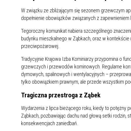
UCZN
KARTA DUŻEJ RODZINY
OFERT
W związku ze zbliżającym się sezonem grzewczym apel
dopełnienie obowiązków związanych z zapewnieniem
AWANS ZAWODOWY NAUCZYCIELI
ZAKŁA
AKTYWIZACJA SPOŁECZNO–
PLAN 
NIEPU
Tegoroczny komunikat nabiera szczególnego znaczenia 
ZAWODOWA OSÓB
budynku mieszkalnego w Ząbkach, oraz w kontekście
NIEPEŁNOSPRAWNYCH
przeciwpożarowej.
STYPENDIUM MIASTA BĘDZINA
PAŃST
PODATKI LOKALNE –
KAMPA
I ST. 
Tradycyjnie Krajowa Izba Kominiarzy przypomina o fu
PODSTAWOWE INFORMACJE,
EKOLO
grzewczych i przewodów kominowych. Regularne kont
STAWKI I FORMULARZE
DOTACJE DLA NIEPUBLICZNYCH
PROJE
MIĘDZ
dymowych, spalinowych i wentylacyjnych – przeprowad
SZKÓŁ I PRZEDSZKOLI W
LINEA
ZAPO
tylko obowiązkiem prawnym, ale przede wszystkim po
BĘDZINIE
PRACO
INFORMACJE ZUS
INFOR
Tragiczna przestroga z Ząbek
Wydarzenia z lipca bieżącego roku, kiedy to potężny p
INFORMACJE KRUS
POMOC ZDROWOTNA DLA
URZĄD
„PRZY
Ząbkach, pozbawiając dachu nad głową setki rodzin, 
NAUCZYCIELI
PROG
konsekwencjach zaniedbań.
SZANS