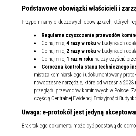
ZAKRE
Podstawowe obowiązki właścicieli i za
WAŻNA INFORMACJA - DOT.
Przypominamy o kluczowych obowiązkach, których reg
PRZEPROWADZENIA OCENY
Regularne czyszczenie przewodów komin
RYZYKA WEWNĘTRZNEGO
SYSTEMU WODOCIĄGOWEGO
Co najmniej
4 razy w roku
w budynkach opala
Co najmniej
2 razy w roku
w budynkach opal
Co najmniej
1 raz w roku
należy czyścić prz
Coroczna kontrola stanu technicznego ins
mistrza kominiarskiego i udokumentowany protoko
nowoczesne narzędzie, które od września 2023 
przeglądu przewodów kominowych w Polsce. Zast
częścią Centralnej Ewidencji Emisyjności Budynk
Uwaga: e-protokół jest jedyną akceptowa
Brak takiego dokumentu może być podstawą do odmow