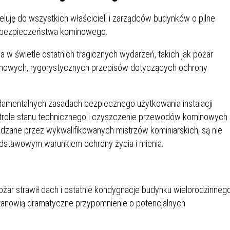
IÓW
DLA WYRÓŻNIAJĄCYCH SIĘ
Y PRACY
PROGRAM WSPARCIA "ROD
UCZNIÓW
uję do wszystkich właścicieli i zarządców budynków o pilne
3+ GÓRĄ!"
 bezpieczeństwa kominowego.
DANIE PLACÓWEK
DOFINANSOWANIE KOSZT
OGÓLNY
BLICZNYCH
BĘDZIŃSKA KARTA SENIOR
KSZTAŁCENIA PRACOWNIK
w świetle ostatnich tragicznych wydarzeń, takich jak pożar
MŁODOCIANYCH
 nowych, rygorystycznych przepisów dotyczących ochrony
WOWA SZKOŁA MUZYCZNA
ZADANIA DOFINANSOWANE
NIA EDUKACYJNO-
IM. FRYDERYKA CHOPINA
REJESTR DANYCH
BUDŻETU PAŃSTWA
ndamentalnych zasadach bezpiecznego użytkowania instalacji
GICZNA W RAMACH
KONTAKTOWYCH (RDK)
role stanu technicznego i czyszczenie przewodów kominowych
KTU ZAGŁĘBIOWSKI PARK
YZAKŁADOWA KASA
DOFINANSOWANIE „ZIELO
zane przez wykwalifikowanych mistrzów kominiarskich, są nie
RNY
MOGOWO-POŻYCZKOWA
SZKÓŁ” Z WOJEWÓDZKIEGO
dstawowym warunkiem ochrony życia i mienia.
WNIKÓW OŚWIATY
FUNDUSZU OCHRONY
MACJE MOPS BĘDZIN
INFORMACJE ARIMR
ŚRODOWISKA I GOSPODARK
WODNEJ W KATOWICACH
ożar strawił dach i ostatnie kondygnacje budynku wielorodzinneg
 SKARBOWY
JAZNA SZKOŁA” RZĄDOWY
INFORMACJE DOTYCZĄCE
KONKURSY NA STANOWISK
stanowią dramatyczne przypomnienie o potencjalnych
RAM WYRÓWNYWANIA
TRANSPLANTACJI
DYREKTORA
 EDUKACYJNYCH DZIECI I